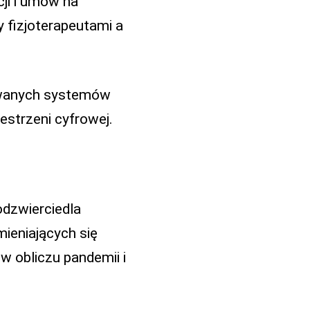
ji i umów na
y fizjoterapeutami a
owanych systemów
estrzeni cyfrowej.
dzwierciedla
ieniających się
w obliczu pandemii i