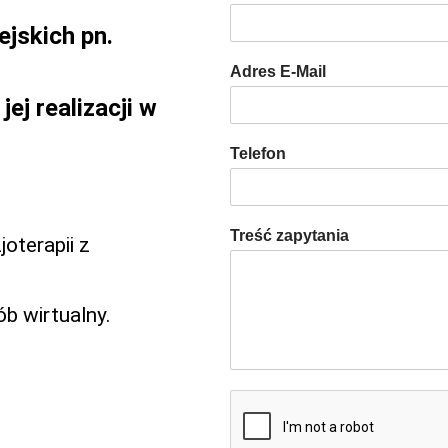
jskich pn.
P
i
Adres E-Mail
e
r
ej realizacji w
w
s
z
Telefon
y
Treść zapytania
joterapii z
b wirtualny.