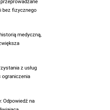
ne przeprowadzane
ii bez fizycznego
 historią medyczną,
 zwiększa
zystania z usług
c ograniczenia
e: Odpowiedź na
iwiająca