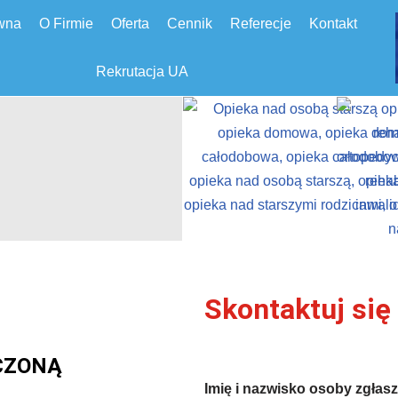
wna
O Firmie
Oferta
Cennik
Referecje
Kontakt
Rekrutacja UA
Skontaktuj się
CZONĄ
Imię i nazwisko osoby zgłasz