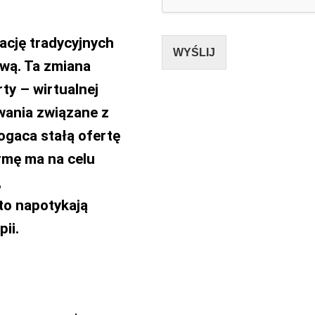
mację tradycyjnych
WYŚLIJ
ową. Ta zmiana
ty – wirtualnej
zwania związane z
gaca stałą ofertę
ormę ma na celu
,
to napotykają
ii.