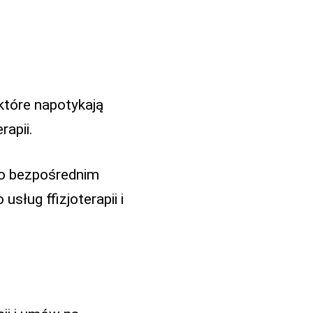
które napotykają
rapii.
go bezpośrednim
sług ffizjoterapii i