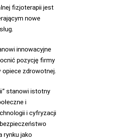
j fizjoterapii jest
ierającym nowe
sług.
tanowi innowacyjne
mocnić pozycję firmy
w opiece zdrowotnej.
i” stanowi istotny
połeczne i
nologii i cyfryzacji
i bezpieczeństwo
a rynku jako