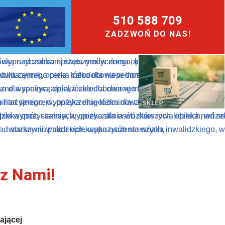
510 588 709
ZADZWOŃ DO NAS!
 z Nami!
ającej